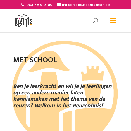
068 / 68 13 00
maison.des.geants@ath.be
Toolb
MET SCHOOL
Ben je leerkracht en wil je je leerlingen
op een andere manier laten
kennismaken met het thema van de
reuzen? Welkom in het Reuzenhuis!