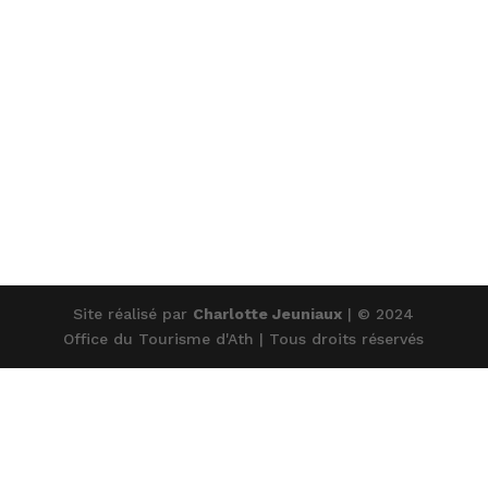
Site réalisé par
Charlotte Jeuniaux
| © 2024
Office du Tourisme d'Ath | Tous droits réservés