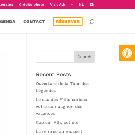
légales
Crédits photo
Visit Ath
–
NL
EN
GENDA
CONTACT
RÉSERVER
Open
Recent Posts
Ouverture de la Tour des
Légendes
Le sac des P’tits curieux,
votre compagnon des
vacances
Cap sur Ath, cet été
La rentrée au musée !