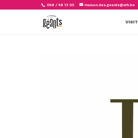
068 / 68 13 00
maison.des.geants@ath.be
VISI