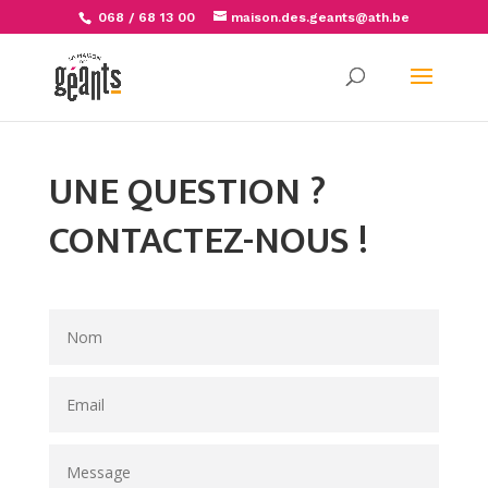
068 / 68 13 00
maison.des.geants@ath.be
Open
UNE QUESTION ?
CONTACTEZ-NOUS !