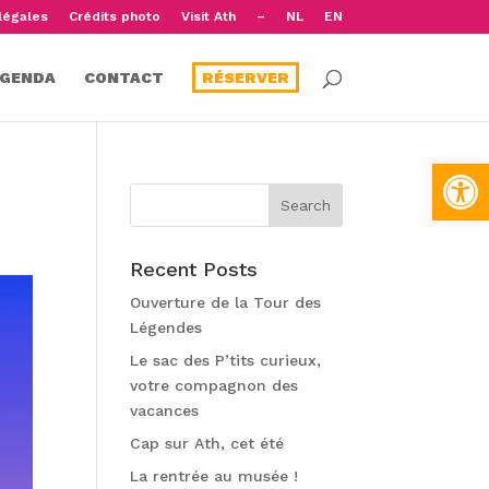
légales
Crédits photo
Visit Ath
–
NL
EN
GENDA
CONTACT
RÉSERVER
Open
Recent Posts
Ouverture de la Tour des
Légendes
Le sac des P’tits curieux,
votre compagnon des
vacances
Cap sur Ath, cet été
La rentrée au musée !