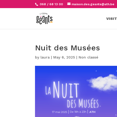
068 / 68 13 00
maison.des.geants@ath.be
VISI
Nuit des Musées
by
laura
|
May 6, 2025
|
Non classé