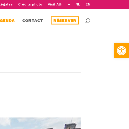
légales
Crédits photo
Visit Ath
–
NL
EN
GENDA
CONTACT
RÉSERVER
Open