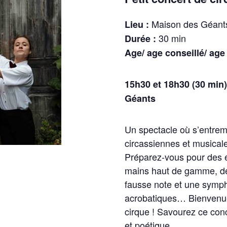
Maison des Géants 
Lieu :
30 min
Durée :
Age/ age conseillé/ a
15h30 et 18h30 (30 min
Géants
Un spectacle où s’entremê
circassiennes et musical
Préparez-vous pour des é
mains haut de gamme, de 
fausse note et une symp
acrobatiques… Bienvenue
cirque ! Savourez ce con
et poétique.