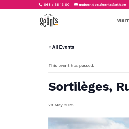
068 / 68 13 00
maison.des.geants@ath.be
VISI
« All Events
This event has passed.
Sortilèges, R
29 May 2025