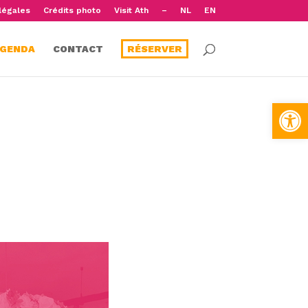
légales
Crédits photo
Visit Ath
–
NL
EN
GENDA
CONTACT
RÉSERVER
Open