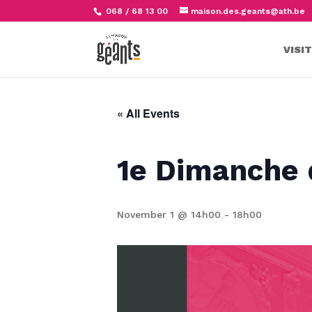
068 / 68 13 00
maison.des.geants@ath.be
VISI
« All Events
1e Dimanche
November 1 @ 14h00
-
18h00